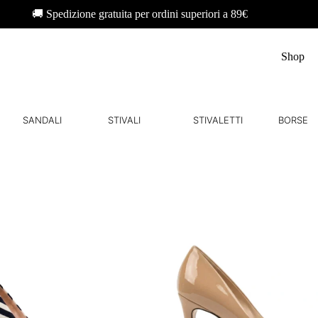
🚚 Spedizione gratuita per ordini superiori a 89€
Shop
SANDALI
STIVALI
STIVALETTI
BORSE