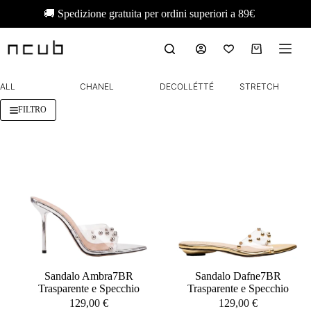
Salta
🚚 Spedizione gratuita per ordini superiori a 89€
al
contenuto
Carrello
ALL
CHANEL
DECOLLÉTTÉ
STRETCH
FILTRO
Sandalo Ambra7BR
Sandalo Dafne7BR
Trasparente e Specchio
Trasparente e Specchio
129,00
€
129,00
€