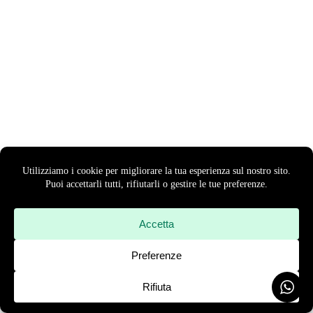
HOME
CHI SIAMO
SERVIZIO CLIENTI
PRIVACY & COOKIE
TERMINI
& CONDIZIONI
FACEBOOK
INSTAGRAM
EMAIL
NEWSLETTER
COPYRIGHT © 2026 NCUB - P.I. 08990960729