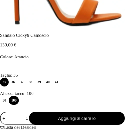
Sandalo Cicky9 Camoscio
139,00
€
Colore
: Arancio
Taglia
: 35
35
36
37
38
39
40
41
Altezza tacco
: 100
50
100
Sandalo
Aggiungi al carrello
Cicky9
Camoscio
Lista dei Desideri
quantità